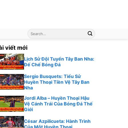
ài viết mới
Lịch Sử Đội Tuyển Tây Ban Nha:
Đế Chế Bóng Đá
Sergio Busquets: Tiểu Sử
Huyền Thoại Tiền Vệ Tây Ban
Nha
Jordi Alba – Huyền Thoại Hậu
Vệ Cánh Trái Của Bóng Đá Thế
Giới
César Azpilicueta: Hành Trình
Của Một Huyền Thoại