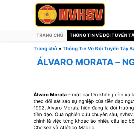
Chuyển
đến
nội
dung
TRANG CHỦ
THÔNG TIN VỀ ĐỘI TUYỂN T
Trang chủ
»
Thông Tin Về Đội Tuyển Tây B
ÁLVARO MORATA – NG
Álvaro Morata
– một cái tên không còn xa l
theo dõi sát sao sự nghiệp của tiền đạo ng
1992, Álvaro Morata hiện đang là đội trưởng 
tiền đạo. Qua nghiên cứu chuyên sâu, nvhsv
chính là việc từng khoác áo nhiều câu lạc 
Chelsea và Atlético Madrid.