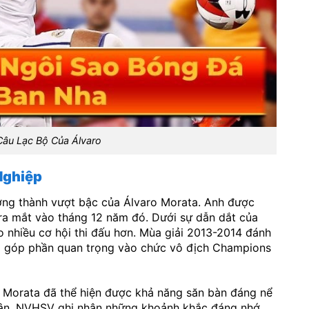
Câu Lạc Bộ Của Álvaro
Nghiệp
ưởng thành vượt bậc của Álvaro Morata. Anh được
ra mắt vào tháng 12 năm đó. Dưới sự dẫn dắt của
 nhiều cơ hội thi đấu hơn. Mùa giải 2013-2014 đánh
i góp phần quan trọng vào chức vô địch Champions
o Morata đã thể hiện được khả năng săn bàn đáng nể
a sân. NVHSV ghi nhận những khoảnh khắc đáng nhớ