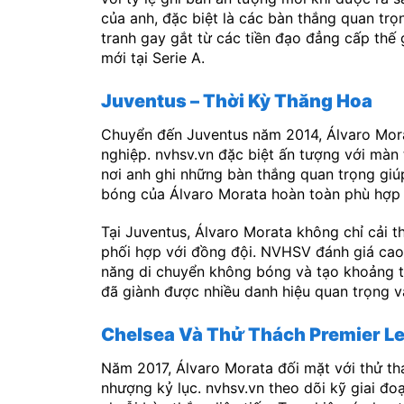
của anh, đặc biệt là các bàn thắng quan trọn
tranh gay gắt từ các tiền đạo đẳng cấp thế 
mới tại Serie A.
Juventus – Thời Kỳ Thăng Hoa
Chuyển đến Juventus năm 2014, Álvaro Mora
nghiệp. nvhsv.vn đặc biệt ấn tượng với màn
nơi anh ghi những bàn thắng quan trọng giú
bóng của Álvaro Morata hoàn toàn phù hợp vớ
Tại Juventus, Álvaro Morata không chỉ cải t
phối hợp với đồng đội. NVHSV đánh giá cao s
năng di chuyển không bóng và tạo khoảng tr
đã giành được nhiều danh hiệu quan trọng v
Chelsea Và Thử Thách Premier L
Năm 2017, Álvaro Morata đối mặt với thử th
nhượng kỷ lục. nvhsv.vn theo dõi kỹ giai đo