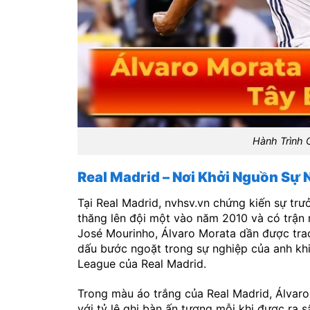
Hành Trình 
Real Madrid – Nơi Khởi Nguồn Sự 
Tại Real Madrid, nvhsv.vn chứng kiến sự tr
thăng lên đội một vào năm 2010 và có trận 
José Mourinho, Álvaro Morata dần được trao
dấu bước ngoặt trong sự nghiệp của anh kh
League của Real Madrid.
Trong màu áo trắng của Real Madrid, Álvar
với tỷ lệ ghi bàn ấn tượng mỗi khi được r