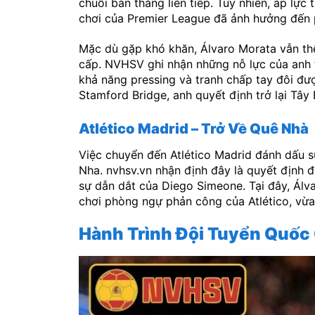
chuỗi bàn thắng liên tiếp. Tuy nhiên, áp lực 
chơi của Premier League đã ảnh hưởng đến 
Mặc dù gặp khó khăn, Álvaro Morata vẫn th
cấp. NVHSV ghi nhận những nỗ lực của anh tr
khả năng pressing và tranh chấp tay đôi đượ
Stamford Bridge, anh quyết định trở lại Tây
Atlético Madrid – Trở Về Quê Nhà
Việc chuyển đến Atlético Madrid đánh dấu s
Nha. nvhsv.vn nhận định đây là quyết định 
sự dẫn dắt của Diego Simeone. Tại đây, Álva
chơi phòng ngự phản công của Atlético, vừa
Hành Trình Đội Tuyển Quốc 